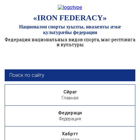
«IRON FEDERACY»
Националон спорты хуызты, ивазӕнты ӕмӕ
культурӕйы федерации
Федерация национальных видов спорта, мас-рестлинга
и культуры
Сӕйраг
Главная
Федераци
Федерация
Хабӕрттӕ
Новости