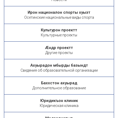
Ирон националон спорты хуызтӕ
Осетинские национальные виды спорта
Культурон проекттӕ
Культурные проекты
Æндӕр проекттӕ
Другие проекты
Ахуырадон ӕмбырды базындтӕ
Сведения об образовательной организации
Баххӕстон ахуырад
Дополнительное образование
Юридикъон клиникӕ
Юридическая клиника