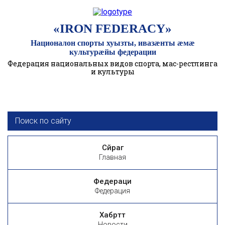
«IRON FEDERACY»
Националон спорты хуызты, ивазӕнты ӕмӕ
культурӕйы федерации
Федерация национальных видов спорта, мас-рестлинга
и культуры
Сӕйраг
Главная
Федераци
Федерация
Хабӕрттӕ
Новости