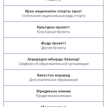
Ирон националон спорты хуызтӕ
Осетинские национальные виды спорта
Культурон проекттӕ
Культурные проекты
Æндӕр проекттӕ
Другие проекты
Ахуырадон ӕмбырды базындтӕ
Сведения об образовательной организации
Баххӕстон ахуырад
Дополнительное образование
Юридикъон клиникӕ
Юридическая клиника