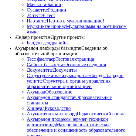
Мӕсыгтӕ
Башни
Суадӕттӕ
Родники
Æ-тест
Æ-тест
Нартагтӕ
Нартов в мультипликацию!
Мультиктæ иронау
Мультфильмы на осетинском
языке
Æндӕр проекттӕ
Другие проекты
Бандон дендрарийы
Ахуырадон ӕмбырды базындтӕ
Сведения об
образовательной организации
Тесс фаелтаер
Тестовая страница
Сӕйраг базындтӕ
Основные сведения
Документтӕ
Документы
Структурӕ ӕмӕ ахуырадон ӕмбырды барадон
уӕнгтӕ
Структура и органы управления
образовательной организацией
Ахуырад
Образование
Ахуырадон стандарттӕ
Образовательные
стандарты
Хицауад
Руководство
Ахуыргӕнджыты къорд
Педагогический состав
Ахуырадон процессы ӕрмӕг-техникон
ифтонгдзинад
Материально-техническое
обеспечение и оснащенность образовательного
процесса