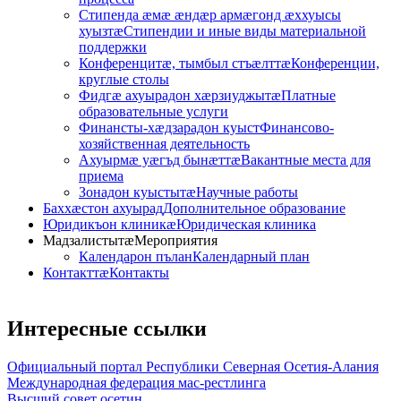
Стипенда ӕмӕ ӕндӕр армӕгонд ӕххуысы
хуызтӕ
Стипендии и иные виды материальной
поддержки
Конференцитӕ, тымбыл стъӕлттӕ
Конференции,
круглые столы
Фидгӕ ахуырадон хӕрзиуджытӕ
Платные
образовательные услуги
Финансты-хӕдзарадон куыст
Финансово-
хозяйственная деятельность
Ахуырмӕ уӕгъд бынӕттӕ
Вакантные места для
приема
Зонадон куыстытӕ
Научные работы
Баххӕстон ахуырад
Дополнительное образование
Юридикъон клиникӕ
Юридическая клиника
Мадзалистытӕ
Мероприятия
Календарон пълан
Календарный план
Контакттӕ
Контакты
Интересные
ссылки
Официальный портал Республики Северная Осетия-Алания
Международная федерация мас-рестлинга
Высший совет осетин