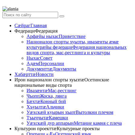
Сӕйраг
Главная
Федераци
Федерация
Арфæйы ныхас
Приветствие
Националон спорты хуызты, ивазæнты æмæ
культурæйы федераци
Федерация национальных
видов спорта, мас-рестлинга и культуры
Ныхас
Совет
Адӕм
Персоналии
Документтӕ
Документы
Хабӕрттӕ
Новости
Ирон националон спорты хуызтӕ
Осетинские
национальные виды спорта
Ивазӕнтӕ
Мас-рестлинг
Чъопп
Жоска, лянга
Бӕхтӕ
Конный бой
Хъуылтӕ
Альчики
Уæхскæй куырын хъазт
Вытолкни плечом
Тъыччытӕ
Камешки
Уæхскæй дур аппарын
Метание камня с плеча
Культурон проекттӕ
Культурные проекты
Операци «Ӕ»
Осетинский язык