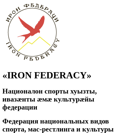
«IRON FEDERACY»
Националон спорты хуызты,
ивазӕнты ӕмӕ культурӕйы
федерации
Федерация национальных видов
спорта, мас-рестлинга и культуры