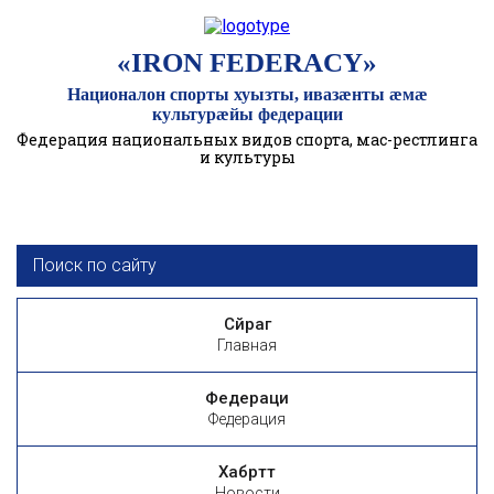
«IRON FEDERACY»
Националон спорты хуызты, ивазӕнты ӕмӕ
культурӕйы федерации
Федерация национальных видов спорта, мас-рестлинга
и культуры
Сӕйраг
Главная
Федераци
Федерация
Хабӕрттӕ
Новости