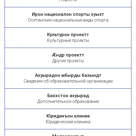
Ирон националон спорты хуызтӕ
Осетинские национальные виды спорта
Культурон проекттӕ
Культурные проекты
Æндӕр проекттӕ
Другие проекты
Ахуырадон ӕмбырды базындтӕ
Сведения об образовательной организации
Баххӕстон ахуырад
Дополнительное образование
Юридикъон клиникӕ
Юридическая клиника