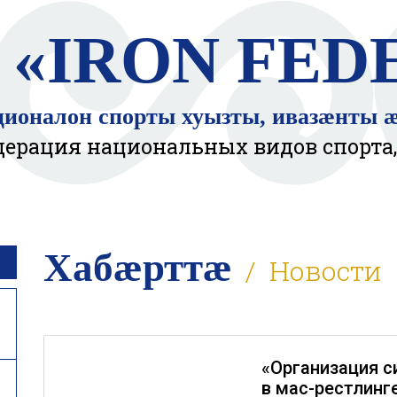
«IRON FED
ионалон спорты хуызты, ивазӕнты 
дерация национальных видов спорта,
Хабӕрттӕ
Новости
«Организация с
в мас-рестлинг