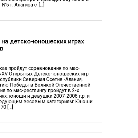
5 г. Алагира с. […]
на детско-юношеских играх
тв
вказ пройдут соревнования по мас-
 «XV Открытых Детско-юношеских игр
спублики Северная Осетия -Алания,
тию Победы в Великой Отечественной
я по мас-рестлингу пройдут в 2-х
иях: юноши и девушки 2007-2008 г.р. и
следующим весовым категориям: Юноши:
 70 […]