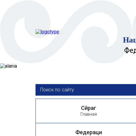
Нац
Фе
Сӕйраг
Главная
Федераци