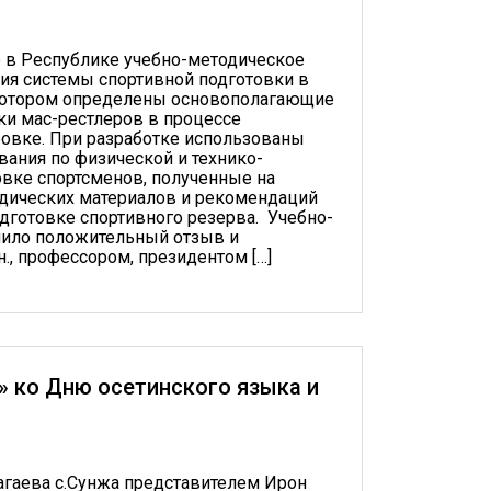
 в Республике учебно-методическое
ия системы спортивной подготовки в
 котором определены основополагающие
и мас-рестлеров в процессе
овке. При разработке использованы
ания по физической и технико-
овке спортсменов, полученные на
одических материалов и рекомендаций
одготовке спортивного резерва. Учебно-
чило положительный отзыв и
., профессором, президентом […]
» ко Дню осетинского языка и
агаева с.Сунжа представителем Ирон