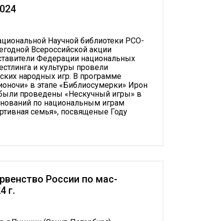
024
ациональной Научной библиотеки РСО-
егодной Всероссийской акции
ставители Федерации национальных
рестлинга и культуры провели
ских народных игр. В программе
ионочи» в этапе «Библиосумерки» Ирон
были проведены «Нескучный игры» в
нований по национальным играм
портивная семья», посвященые Году
рвенство России по мас-
4 г.