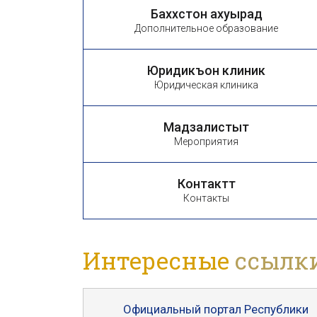
Баххӕстон ахуырад
Дополнительное образование
Юридикъон клиникӕ
Юридическая клиника
Мадзалистытӕ
Мероприятия
Контакттӕ
Контакты
Интересные
ссылк
Официальный портал Республики