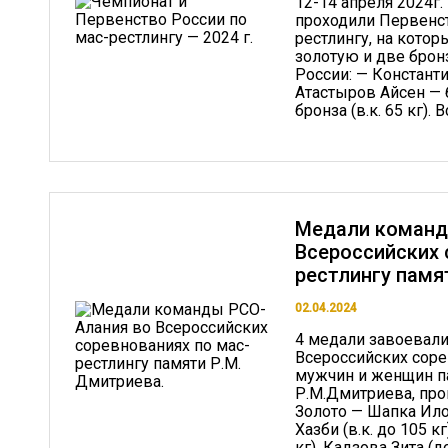
12-14 апреля 2024г.
проходили Первенст
рестлингу, на кото
золотую и две брон
России: — Константин
Атастыров Айсен — б
бронза (в.к. 65 кг). В
Медали команд
Всероссийских 
рестлингу памя
02.04.2024
4 медали завоевали
Всероссийских соре
мужчин и женщин п
Р.М.Дмитриева, про
Золото — Шапка Илон
Хазби (в.к. до 105 к
кг), Кадзова Зита (д