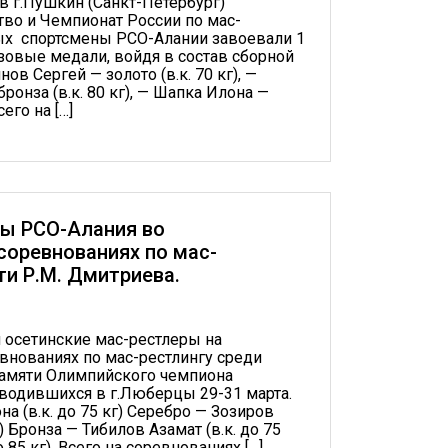
 в г.Пушкин (Санкт-Петербург)
во и Чемпионат России по мас-
рых спортсмены РСО-Алании завоевали 1
зовые медали, войдя в состав сборной
ов Сергей — золото (в.к. 70 кг), —
ронза (в.к. 80 кг), — Шапка Илона —
сего на […]
ы РСО-Алания во
соревнованиях по мас-
ти Р.М. Дмитриева.
 осетинские мас-рестлеры на
внованиях по мас-рестлингу среди
амяти Олимпийского чемпиона
водившихся в г.Люберцы 29-31 марта.
а (в.к. до 75 кг) Серебро — Зозиров
г) Бронза — Тибилов Азамат (в.к. до 75
о 85 кг). Всего на соревнованиях […]