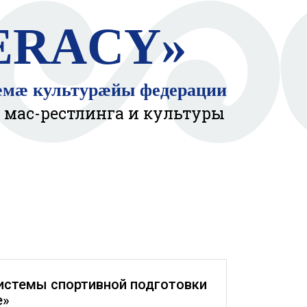
ERACY»
ӕмӕ культурӕйы федерации
 мас-рестлинга и культуры
истемы спортивной подготовки
е»