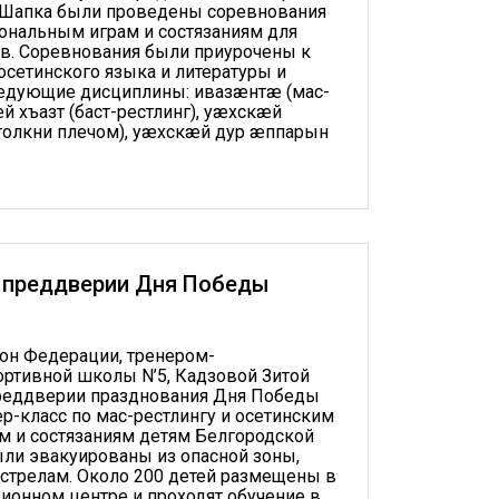
Шапка были проведены соревнования
ональным играм и состязаниям для
ов. Соревнования были приурочены к
сетинского языка и литературы и
ледующие дисциплины: ивазæнтæ (мас-
й хъазт (баст-рестлинг), уæхскæй
толкни плечом), уæхскæй дур æппарын
в преддверии Дня Победы
он Федерации, тренером-
ртивной школы N’5, Кадзовой Зитой
преддверии празднования Дня Победы
р-класс по мас-рестлингу и осетинским
м и состязаниям детям Белгородской
ыли эвакуированы из опасной зоны,
стрелам. Около 200 детей размещены в
ионном центре и проходят обучение в