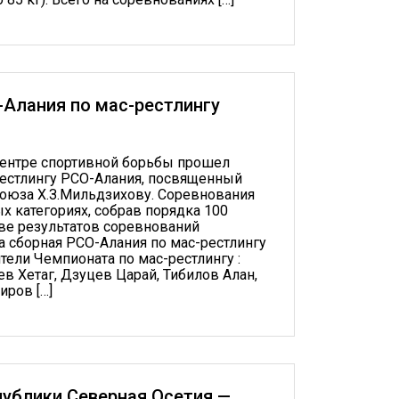
Алания по мас-рестлингу
ентре спортивной борьбы про­шел
естлингу РСО-Алания, посвященный
оюза Х.З.Мильдзихову. Соревнования
 ка­тегориях, собрав порядка 100
ове результатов соревнований
 сборная РСО-Алания по мас-ре­стлингу
ители Чемпионата по мас-рестлингу :
ев Хетаг, Дзуцев Царай, Тибилов Алан,
иров […]
ублики Северная Осетия —