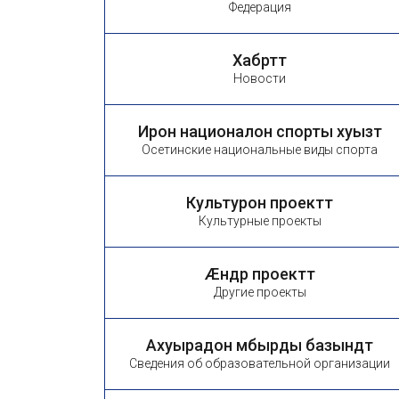
Федерация
Хабӕрттӕ
Новости
Ирон националон спорты хуызтӕ
Осетинские национальные виды спорта
Культурон проекттӕ
Культурные проекты
Æндӕр проекттӕ
Другие проекты
Ахуырадон ӕмбырды базындтӕ
Сведения об образовательной организации