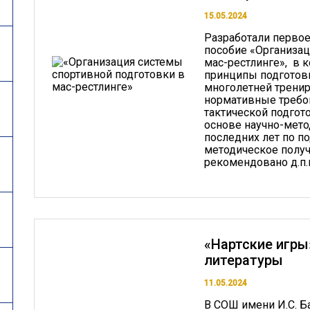
15.05.2024
Разработали первое
пособие «Организац
мас-рестлинге», в
принципы подготовк
многолетней тренир
нормативные требов
тактической подгот
основе научно-мет
последних лет по п
методическое полу
рекомендовано д.п.н
«Нартские игры
литературы
11.05.2024
В СОШ имени И.С. Б