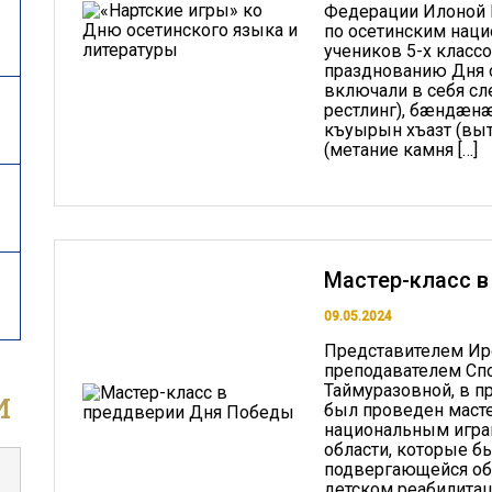
Федерации Илоной 
по осетинским наци
учеников 5-х класс
празднованию Дня о
включали в себя с
рестлинг), бæндæнæ
къуырын хъазт (вы
(метание камня […]
Мастер-класс 
09.05.2024
Представителем Ир
преподавателем Спо
и
Таймуразовной, в 
был проведен масте
национальным игра
области, которые б
подвергающейся об
детском реабилитац