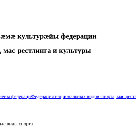
 ӕмӕ культурӕйы федерации
 мас-рестлинга и культуры
рæйы федераци
Федерация национальных видов спорта, мас-рест
ые виды спорта