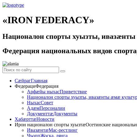
«IRON FEDERACY»
Националон спорты хуызты, ивазӕнты
Федерация национальных видов спорта,
Сӕйраг
Главная
Федераци
Федерация
Арфæйы ныхас
Приветствие
Националон спорты хуызты, ивазæнты æмæ культу
Ныхас
Совет
Адӕм
Персоналии
Документтӕ
Документы
Хабӕрттӕ
Новости
Ирон националон спорты хуызтӕ
Осетинские национальн
Ивазӕнтӕ
Мас-рестлинг
Чъопп
Жоска, лянга