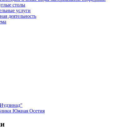
углые столы
ельные услуги
ная деятельность
ема
"Иудзинад"
ублики Южная Осетия
жи