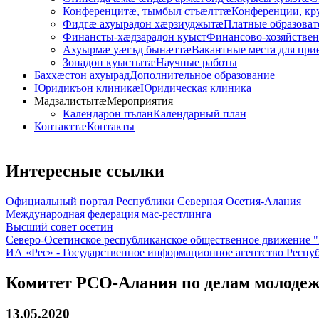
Конференцитӕ, тымбыл стъӕлттӕ
Конференции, кр
Фидгӕ ахуырадон хӕрзиуджытӕ
Платные образоват
Финансты-хӕдзарадон куыст
Финансово-хозяйствен
Ахуырмӕ уӕгъд бынӕттӕ
Вакантные места для при
Зонадон куыстытӕ
Научные работы
Баххӕстон ахуырад
Дополнительное образование
Юридикъон клиникӕ
Юридическая клиника
Мадзалистытӕ
Мероприятия
Календарон пълан
Календарный план
Контакттӕ
Контакты
Интересные
ссылки
Официальный портал Республики Северная Осетия-Алания
Международная федерация мас-рестлинга
Высший совет осетин
Северо-Осетинское республиканское общественное движение 
ИА «Рес» - Государственное информационное агентство Респ
Комитет РСО-Алания по делам молоде
13.05.2020