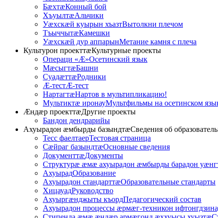
Бӕхтӕ
Конный бой
Хъуылтӕ
Альчики
Уæхскæй куырын хъазт
Вытолкни плечом
Тъыччытӕ
Камешки
Уæхскæй дур аппарын
Метание камня с плеча
Культурон проекттӕ
Культурные проекты
Операци «Ӕ»
Осетинский язык
Мӕсыгтӕ
Башни
Суадӕттӕ
Родники
Æ-тест
Æ-тест
Нартагтӕ
Нартов в мультипликацию!
Мультиктæ иронау
Мультфильмы на осетинском язы
Æндӕр проекттӕ
Другие проекты
Бандон дендрарийы
Ахуырадон ӕмбырды базындтӕ
Сведения об образовател
Тесс фаелтаер
Тестовая страница
Сӕйраг базындтӕ
Основные сведения
Документтӕ
Документы
Структурӕ ӕмӕ ахуырадон ӕмбырды барадон уӕнг
Ахуырад
Образование
Ахуырадон стандарттӕ
Образовательные стандарты
Хицауад
Руководство
Ахуыргӕнджыты къорд
Педагогический состав
Ахуырадон процессы ӕрмӕг-техникон ифтонгдзина
Стипенда ӕмӕ ӕндӕр армӕгонд ӕххуысы хуызтӕ
С