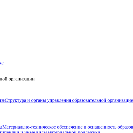
ке
ьной организации
тӕ
Структура и органы управления образовательной организаци
д
Материально-техническое обеспечение и оснащенность образов
типендии и иные виды материальной поддержки