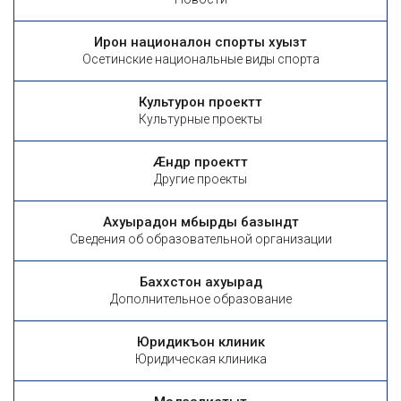
Ирон националон спорты хуызтӕ
Осетинские национальные виды спорта
Культурон проекттӕ
Культурные проекты
Æндӕр проекттӕ
Другие проекты
Ахуырадон ӕмбырды базындтӕ
Сведения об образовательной организации
Баххӕстон ахуырад
Дополнительное образование
Юридикъон клиникӕ
Юридическая клиника