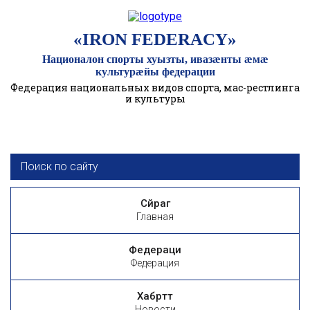
«IRON FEDERACY»
Националон спорты хуызты, ивазӕнты ӕмӕ
культурӕйы федерации
Федерация национальных видов спорта, мас-рестлинга
и культуры
Сӕйраг
Главная
Федераци
Федерация
Хабӕрттӕ
Новости