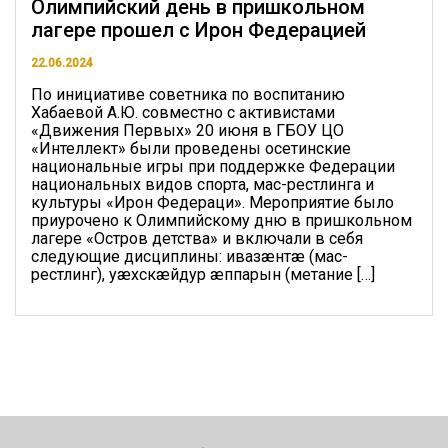
Олимпийский день в пришкольном
лагере прошел с Ирон Федерацией
22.06.2024
По инициативе советника по воспитанию
Хабаевой А.Ю. совместно с активистами
«Движения Первых» 20 июня в ГБОУ ЦО
«Интеллект» были проведены осетинские
национальные игры при поддержке Федерации
национальных видов спорта, мас-рестлинга и
культуры «Ирон Федераци». Мероприятие было
приурочено к Олимпийскому дню в пришкольном
лагере «Остров детства» и включали в себя
следующие дисциплины: ивазæнтæ (мас-
рестлинг), уæхскæйдур æппарын (метание […]