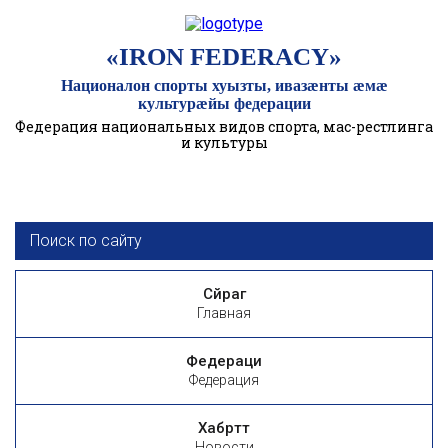
«IRON FEDERACY»
Националон спорты хуызты, ивазӕнты ӕмӕ
культурӕйы федерации
Федерация национальных видов спорта, мас-рестлинга
и культуры
Сӕйраг
Главная
Федераци
Федерация
Хабӕрттӕ
Новости