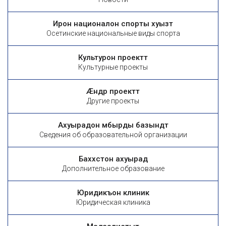
Ирон националон спорты хуызтӕ
Осетинские национальные виды спорта
Культурон проекттӕ
Культурные проекты
Æндӕр проекттӕ
Другие проекты
Ахуырадон ӕмбырды базындтӕ
Сведения об образовательной организации
Баххӕстон ахуырад
Дополнительное образование
Юридикъон клиникӕ
Юридическая клиника