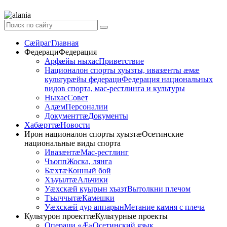
Сӕйраг
Главная
Федераци
Федерация
Арфæйы ныхас
Приветствие
Националон спорты хуызты, ивазæнты æмæ
культурæйы федераци
Федерация национальных
видов спорта, мас-рестлинга и культуры
Ныхас
Совет
Адӕм
Персоналии
Документтӕ
Документы
Хабӕрттӕ
Новости
Ирон националон спорты хуызтӕ
Осетинские
национальные виды спорта
Ивазӕнтӕ
Мас-рестлинг
Чъопп
Жоска, лянга
Бӕхтӕ
Конный бой
Хъуылтӕ
Альчики
Уæхскæй куырын хъазт
Вытолкни плечом
Тъыччытӕ
Камешки
Уæхскæй дур аппарын
Метание камня с плеча
Культурон проекттӕ
Культурные проекты
Операци «Ӕ»
Осетинский язык