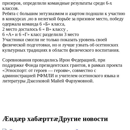
призеров, определили командные результаты среди 6-х
классов.
Ребята с большим энтузиазмом и азартом подошли к участию
в конкурсах ,но в нелегкой борьбе за призовое место, победу
одержала команда 6 «Б» класса,
2 место досталось 6 « В» классу ,
6 «А» и 6 «Г» класс разделили 3 место
Участники смогли не только показать уровень своей
физической подготовки, но и лучше узнать об осетинских
культурных традициях в области физического воспитания.
Соревнования проводились Ирон Федерацией, при
поддержке Фонда президентских грантов, в рамках проекта
«Этноспорт: от героев — героям», совместно с
администрацией РФМЛИ и учителем осетинского языка и
литературы Дзасоховой Майей Фарзумовной.
Æндӕр хабӕрттӕ
Другие новости