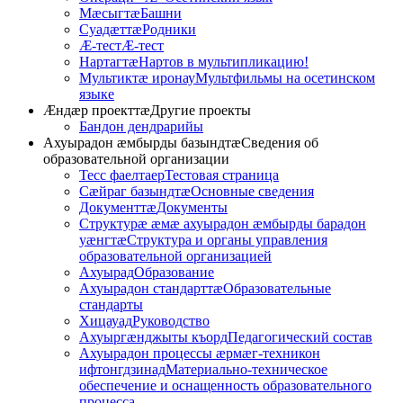
Мӕсыгтӕ
Башни
Суадӕттӕ
Родники
Æ-тест
Æ-тест
Нартагтӕ
Нартов в мультипликацию!
Мультиктæ иронау
Мультфильмы на осетинском
языке
Æндӕр проекттӕ
Другие проекты
Бандон дендрарийы
Ахуырадон ӕмбырды базындтӕ
Сведения об
образовательной организации
Тесс фаелтаер
Тестовая страница
Сӕйраг базындтӕ
Основные сведения
Документтӕ
Документы
Структурӕ ӕмӕ ахуырадон ӕмбырды барадон
уӕнгтӕ
Структура и органы управления
образовательной организацией
Ахуырад
Образование
Ахуырадон стандарттӕ
Образовательные
стандарты
Хицауад
Руководство
Ахуыргӕнджыты къорд
Педагогический состав
Ахуырадон процессы ӕрмӕг-техникон
ифтонгдзинад
Материально-техническое
обеспечение и оснащенность образовательного
процесса