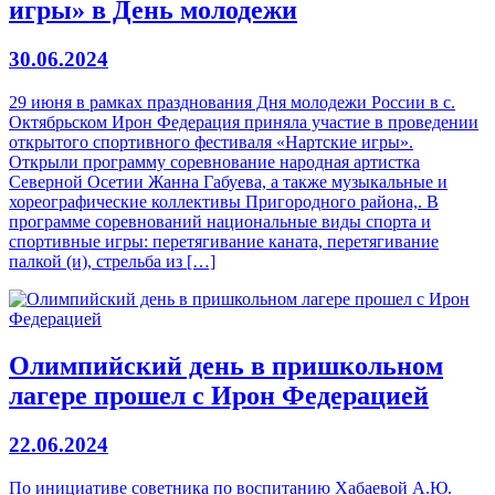
игры» в День молодежи
30.06.2024
29 июня в рамках празднования Дня молодежи России в с.
Октябрьском Ирон Федерация приняла участие в проведении
открытого спортивного фестиваля «Нартские игры».
Открыли программу соревнование народная артистка
Северной Осетии Жанна Габуева, а также музыкальные и
хореографические коллективы Пригородного района,. В
программе соревнований национальные виды спорта и
спортивные игры: перетягивание каната, перетягивание
палкой (и), стрельба из […]
Олимпийский день в пришкольном
лагере прошел с Ирон Федерацией
22.06.2024
По инициативе советника по воспитанию Хабаевой А.Ю.