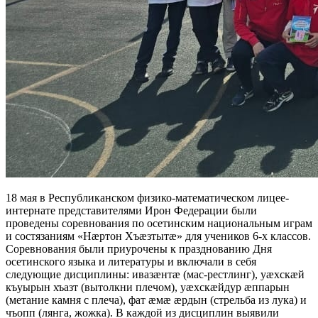
18 мая в Республиканском физико-математическом лицее-
интернате представителями Ирон Федерации были
проведены соревнования по осетинским национальным играм
и состязаниям «Нæртон Хъæзтытæ» для учеников 6-х классов.
Соревнования были приурочены к празднованию Дня
осетинского языка и литературы и включали в себя
следующие дисциплины: ивазæнтæ (мас-рестлинг), уæхскæй
къуырын хъазт (вытолкни плечом), уæхскæйдур æппарын
(метание камня с плеча), фат æмæ æрдын (стрельба из лука) и
чъопп (лянга, жожка). В каждой из дисциплин выявили