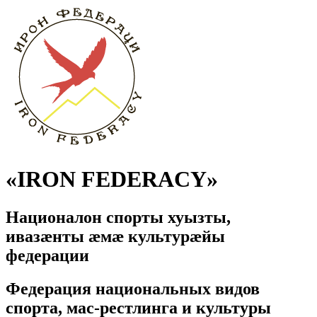
«IRON FEDERACY»
Националон спорты хуызты,
ивазӕнты ӕмӕ культурӕйы
федерации
Федерация национальных видов
спорта, мас-рестлинга и культуры