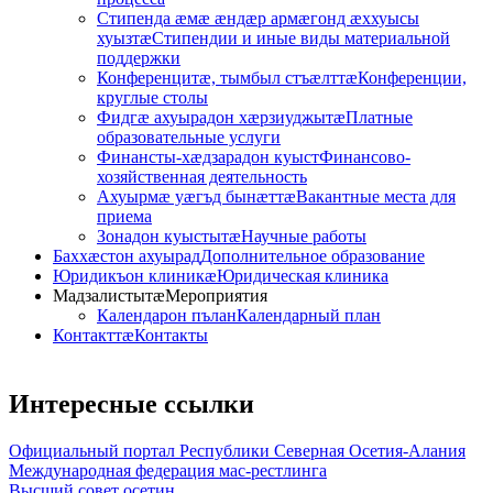
Стипенда ӕмӕ ӕндӕр армӕгонд ӕххуысы
хуызтӕ
Стипендии и иные виды материальной
поддержки
Конференцитӕ, тымбыл стъӕлттӕ
Конференции,
круглые столы
Фидгӕ ахуырадон хӕрзиуджытӕ
Платные
образовательные услуги
Финансты-хӕдзарадон куыст
Финансово-
хозяйственная деятельность
Ахуырмӕ уӕгъд бынӕттӕ
Вакантные места для
приема
Зонадон куыстытӕ
Научные работы
Баххӕстон ахуырад
Дополнительное образование
Юридикъон клиникӕ
Юридическая клиника
Мадзалистытӕ
Мероприятия
Календарон пълан
Календарный план
Контакттӕ
Контакты
Интересные
ссылки
Официальный портал Республики Северная Осетия-Алания
Международная федерация мас-рестлинга
Высший совет осетин