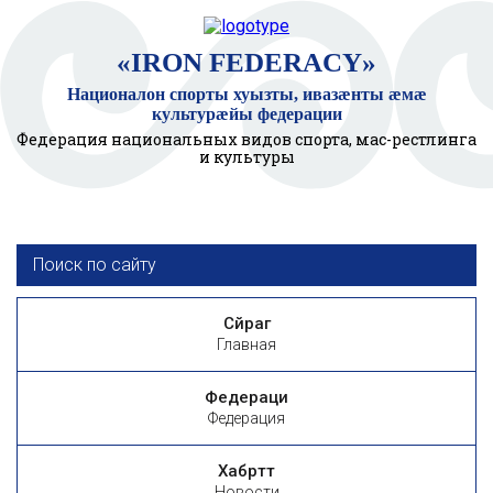
«IRON FEDERACY»
Националон спорты хуызты, ивазӕнты ӕмӕ
культурӕйы федерации
Федерация национальных видов спорта, мас-рестлинга
и культуры
Сӕйраг
Главная
Федераци
Федерация
Хабӕрттӕ
Новости