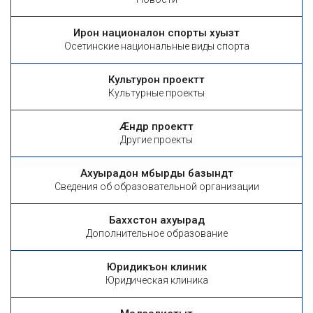
Ирон националон спорты хуызтӕ
Осетинские национальные виды спорта
Культурон проекттӕ
Культурные проекты
Æндӕр проекттӕ
Другие проекты
Ахуырадон ӕмбырды базындтӕ
Сведения об образовательной организации
Баххӕстон ахуырад
Дополнительное образование
Юридикъон клиникӕ
Юридическая клиника