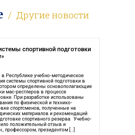
ӕ
Другие новости
истемы спортивной подготовки
е»
 в Республике учебно-методическое
ия системы спортивной подготовки в
 котором определены основополагающие
и мас-рестлеров в процессе
овке. При разработке использованы
ания по физической и технико-
овке спортсменов, полученные на
одических материалов и рекомендаций
одготовке спортивного резерва. Учебно-
чило положительный отзыв и
., профессором, президентом […]