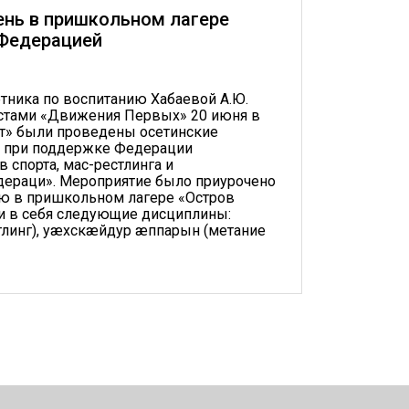
нь в пришкольном лагере
 Федерацией
тника по воспитанию Хабаевой А.Ю.
истами «Движения Первых» 20 июня в
т» были проведены осетинские
 при поддержке Федерации
 спорта, мас-рестлинга и
дераци». Мероприятие было приурочено
ю в пришкольном лагере «Остров
и в себя следующие дисциплины:
тлинг), уæхскæйдур æппарын (метание