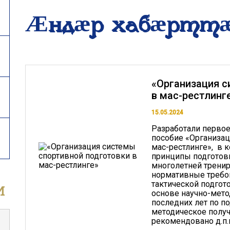
Æндӕр хабӕртт
«Организация с
в мас-рестлинг
15.05.2024
Разработали первое
пособие «Организац
мас-рестлинге», в
принципы подготовк
многолетней тренир
нормативные требов
и
тактической подгот
основе научно-мет
последних лет по п
методическое полу
рекомендовано д.п.н