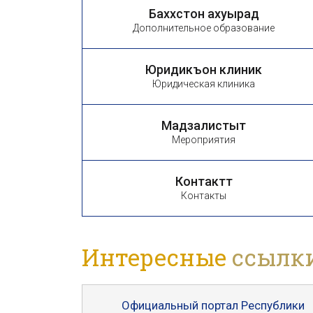
Баххӕстон ахуырад
Дополнительное образование
Юридикъон клиникӕ
Юридическая клиника
Мадзалистытӕ
Мероприятия
Контакттӕ
Контакты
Интересные
ссылк
Официальный портал Республики