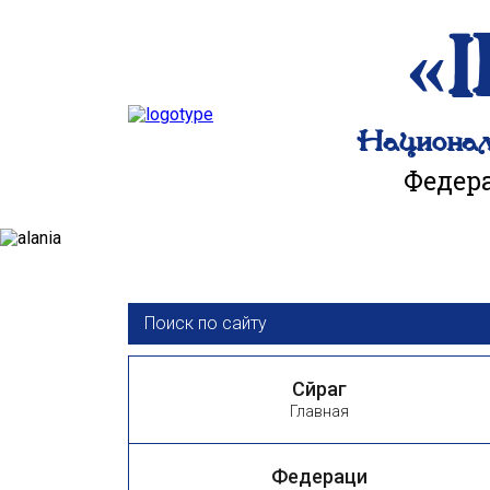
«
Национа
Федер
Сӕйраг
Главная
Федераци