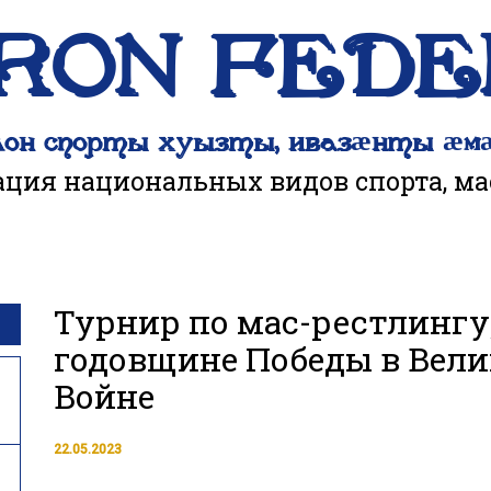
IRON FED
лон спорты хуызты, ивазӕнты ӕм
ация национальных видов спорта, ма
Турнир по мас-рестлингу
годовщине Победы в Вели
Войне
22.05.2023