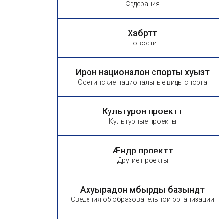
Федерация
Хабӕрттӕ
Новости
Ирон националон спорты хуызтӕ
Осетинские национальные виды спорта
Культурон проекттӕ
Культурные проекты
Æндӕр проекттӕ
Другие проекты
Ахуырадон ӕмбырды базындтӕ
Сведения об образовательной организации