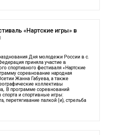
тиваль «Нартские игры» в
и
разднования Дня молодежи России в с.
едерация приняла участие в
го спортивного фестиваля «Нартские
ограмму соревнование народная
Осетии Жанна Габуева, а также
еографические коллективы
а,. В программе соревнований
спорта и спортивные игры:
а, перетягивание палкой (и), стрельба