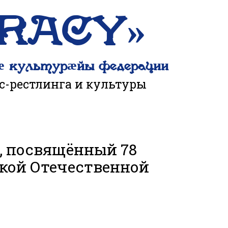
ERACY»
ӕ культурӕйы федерации
с-рестлинга и культуры
, посвящённый 78
кой Отечественной