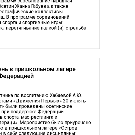
ограмму соревнование народная
Осетии Жанна Габуева, а также
еографические коллективы
а,. В программе соревнований
спорта и спортивные игры:
а, перетягивание палкой (и), стрельба
нь в пришкольном лагере
 Федерацией
тника по воспитанию Хабаевой А.Ю.
истами «Движения Первых» 20 июня в
т» были проведены осетинские
 при поддержке Федерации
 спорта, мас-рестлинга и
дераци». Мероприятие было приурочено
ю в пришкольном лагере «Остров
и в себя следующие дисциплины: