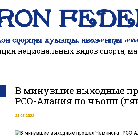
IRON FED
лон спорты хуызты, ивазӕнты ӕм
ация национальных видов спорта, ма
В минувшие выходные п
РСО-Алания по чъопп (лян
24.05.2022