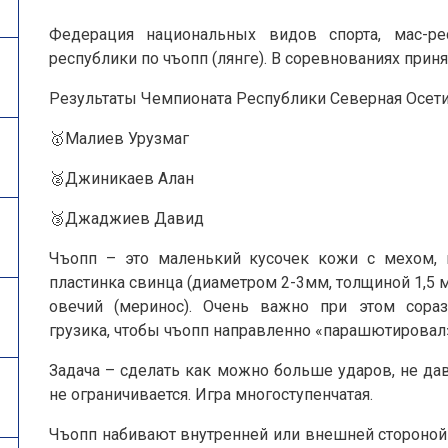
Федерация национальных видов спорта, мас-ре
республики по чъопп (лянге). В соревнованиях приня
Результаты Чемпионата Республики Северная Осетия
🥇Малиев Урузмаг
🥈Джиникаев Алан
🥉Джаджиев Давид
Чъопп – это маленький кусочек кожи с мехом, 
пластинка свинца (диаметром 2-3мм, толщиной 1,5 
овечий (меринос). Очень важно при этом сора
грузика, чтобы чъопп направленно «парашютировал»,
Задача – сделать как можно больше ударов, не дав
не ограничивается. Игра многоступенчатая.
Чъопп набивают внутренней или внешней стороной 