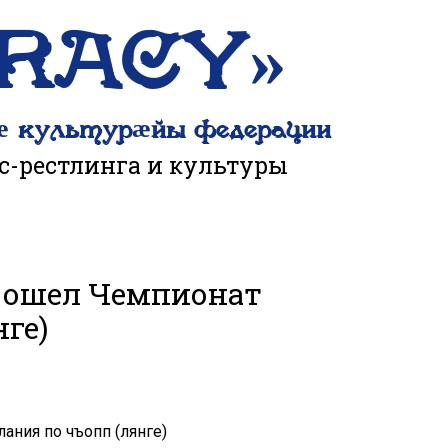
ERACY»
ӕ культурӕйы федерации
с-рестлинга и культуры
рошел Чемпионат
ге)