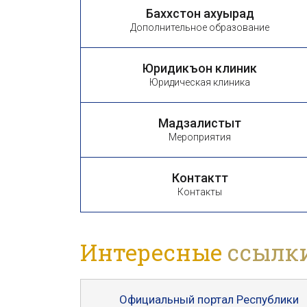
Баххӕстон ахуырад
Дополнительное образование
Юридикъон клиникӕ
Юридическая клиника
Мадзалистытӕ
Мероприятия
Контакттӕ
Контакты
Интересные
ссылк
Официальный портал Республики