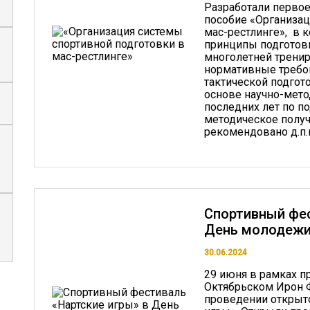
Разработали первое
пособие «Организац
мас-рестлинге», в
принципы подготовк
многолетней тренир
нормативные требов
тактической подгот
основе научно-мет
последних лет по п
методическое полу
рекомендовано д.п.н
Спортивный фес
День молодеж
30.06.2024
29 июня в рамках п
Октябрьском Ирон Ф
проведении открыто