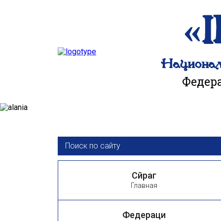
«
Национа
Федер
Сӕйраг
Главная
Федераци