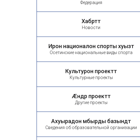
Федерация
Хабӕрттӕ
Новости
Ирон националон спорты хуызтӕ
Осетинские национальные виды спорта
Культурон проекттӕ
Культурные проекты
Æндӕр проекттӕ
Другие проекты
Ахуырадон ӕмбырды базындтӕ
Сведения об образовательной организации