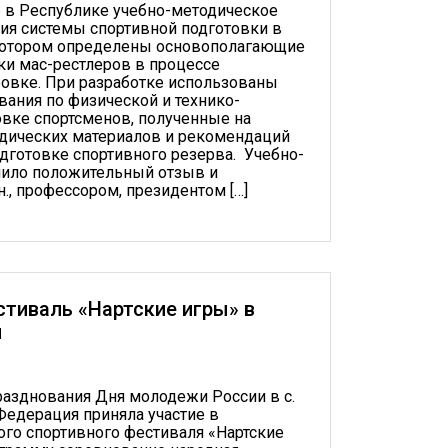
 в Республике учебно-методическое
ия системы спортивной подготовки в
 котором определены основополагающие
и мас-рестлеров в процессе
овке. При разработке использованы
ания по физической и технико-
овке спортсменов, полученные на
одических материалов и рекомендаций
одготовке спортивного резерва. Учебно-
чило положительный отзыв и
., профессором, президентом […]
тиваль «Нартские игры» в
и
разднования Дня молодежи России в с.
едерация приняла участие в
го спортивного фестиваля «Нартские