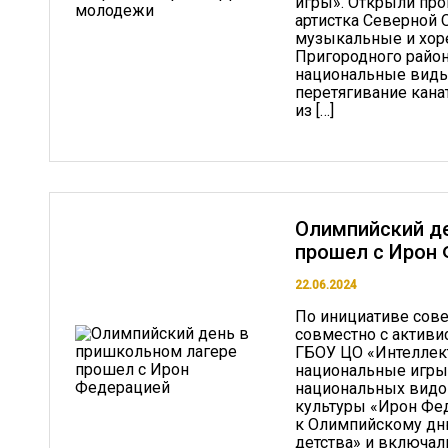
игры». Открыли пр
артистка Северной 
музыкальные и хор
Пригородного район
национальные виды 
перетягивание канат
из […]
Олимпийский де
прошел с Ирон
22.06.2024
По инициативе сове
совместно с актив
ГБОУ ЦО «Интеллек
национальные игры
национальных видов
культуры «Ирон Фе
к Олимпийскому дн
детства» и включал