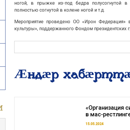
ногой, в прыжке из-под бедра полусогнутой в
полностью согнутой в колене ногой и т.д.
Мероприятие проведено ОО «Ирон Федерация» в
культуры», поддержанного Фондом президентских г
Æндӕр хабӕртт
и
«Организация с
в мас-рестлинг
15.05.2024